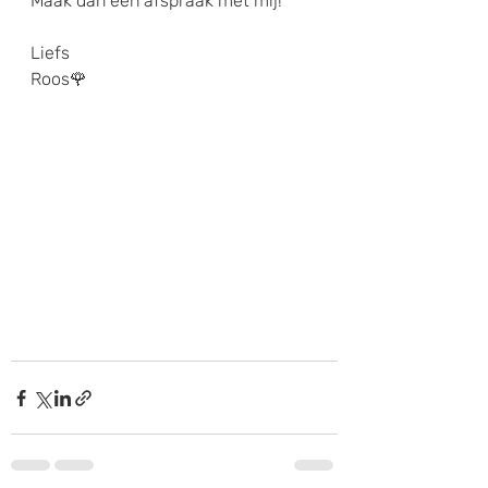
Maak dan een afspraak met mij!
Liefs  
Roos🌹