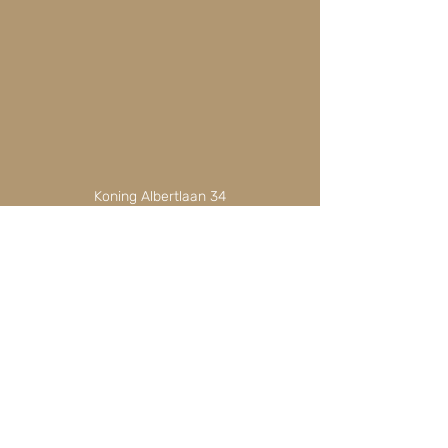
Koning Albertlaan 34
3680 Maaseik
Kbo
0783.226.696
BTW: BE0783226696
Email:
roospaulussen@hotmail.com
Telefoonnummer
+32468421795
Via Whatsapp of Telegram