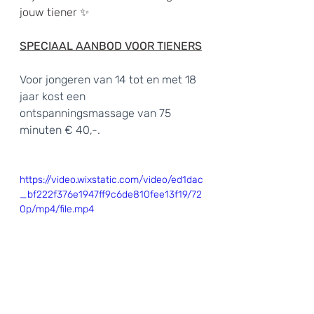
jouw tiener ✨
SPECIAAL AANBOD VOOR TIENERS
Voor jongeren van 14 tot en met 18 
jaar kost een 
ontspanningsmassage van 75 
minuten € 40,-.
https://video.wixstatic.com/video/ed1dac
_bf222f376e1947ff9c6de810fee13f19/72
0p/mp4/file.mp4